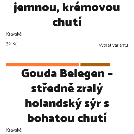
jemnou, krémovou
chutí
Kravské
32
Kč
Vybrat variantu
Gouda Belegen –
Námi pečlivě vybráno: Doporučujeme!
ZLEVNĚNO !
středně zralý
holandský sýr s
bohatou chutí
Kravské