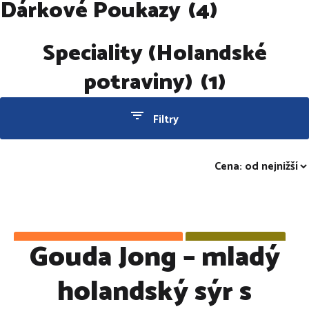
Dárkové Poukazy
(4)
Speciality (Holandské
potraviny)
(1)
Filtry
Cena s DPH
Gouda Jong – mladý
Kč
-
Kč
Námi pečlivě vybráno: Doporučujeme!
Omezené množství!
holandský sýr s