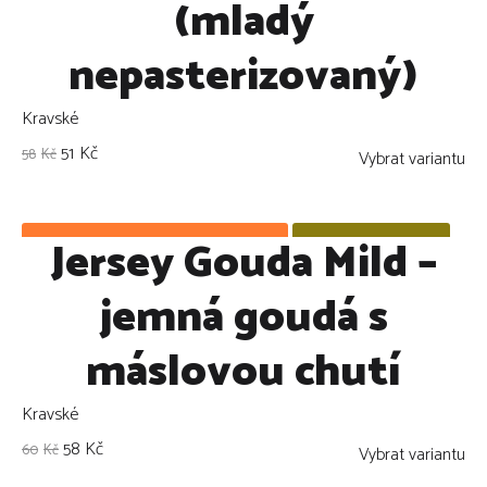
(mladý
nepasterizovaný)
Kravské
51
Kč
58
Kč
Vybrat variantu
Jersey Gouda Mild –
Námi pečlivě vybráno: Doporučujeme!
Omezené množství!
ZLEVNĚNO !
jemná goudá s
máslovou chutí
Kravské
58
Kč
60
Kč
Vybrat variantu