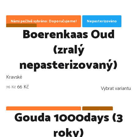
Námi pečlivě vybráno: Doporučujeme!
Nepasterizováno
Boerenkaas Oud
ZLEVNĚNO !
(zralý
nepasterizovaný)
Kravské
66
Kč
76
Kč
Vybrat variantu
Gouda 1000days (3
Námi pečlivě vybráno: Doporučujeme!
ZLEVNĚNO !
roky)