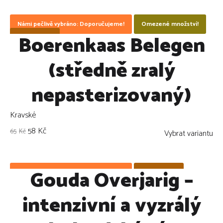
Námi pečlivě vybráno: Doporučujeme!
Omezené množství!
Boerenkaas Belegen
ZLEVNĚNO !
(středně zralý
nepasterizovaný)
Kravské
58
Kč
65
Kč
Vybrat variantu
Gouda Overjarig –
Námi pečlivě vybráno: Doporučujeme!
ZLEVNĚNO !
intenzivní a vyzrálý