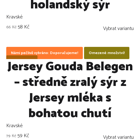
holandský sýr
Kravské
58
Kč
66
Kč
Vybrat variantu
Námi pečlivě vybráno: Doporučujeme!
Omezené množství!
Jersey Gouda Belegen
ZLEVNĚNO !
– středně zralý sýr z
Jersey mléka s
bohatou chutí
Kravské
59
Kč
79
Kč
Vybrat variantu