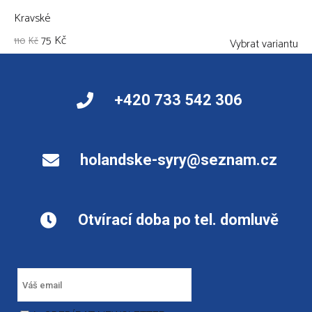
Kravské
75
Kč
110
Kč
Vybrat variantu
+420 733 542 306
holandske-syry@seznam.cz
Otvírací doba po tel. domluvě