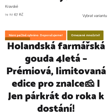
Kravské
67
Kč
74
Kč
Vybrat variantu
Námi pečlivě vybráno: Doporučujeme!
Omezené množství!
Holandská farmářská
ZLEVNĚNO !
gouda 4letá –
Prémiová, limitovaná
edice pro znalce🧀 |
Jen párkrát do roka k
dostání!