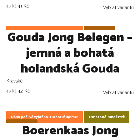
41
Kč
48
Kč
Vybrat variantu
Gouda Jong Belegen –
Námi pečlivě vybráno: Doporučujeme!
ZLEVNĚNO !
jemná a bohatá
holandská Gouda
Kravské
42
Kč
49
Kč
Vybrat variantu
Námi pečlivě vybráno: Doporučujeme!
Omezené množství!
Boerenkaas Jong
ZLEVNĚNO !