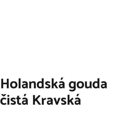
Klikněte
🖱️
a
nechte si
dovézt ten
nejlepší sýr
🧀
přímo k vám
domů!
🏠
🛒
Holandská gouda
čistá Kravská