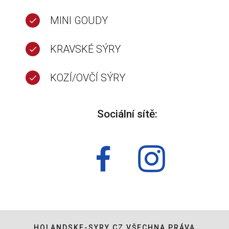
MINI GOUDY
KRAVSKÉ SÝRY
KOZÍ/OVČÍ SÝRY
Sociální sítě:
HOLANDSKE-SYRY.CZ VŠECHNA PRÁVA