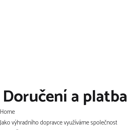
Klikněte
🖱️
a
nechte si
dovézt ten
nejlepší sýr
🧀
přímo k vám
domů!
🏠
🛒
Doručení a platba
Home
Jako výhradního dopravce využíváme společnost