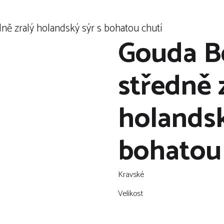
ně zralý holandský sýr s bohatou chutí
Gouda B
středně 
holandsk
bohatou
Kravské
Velikost