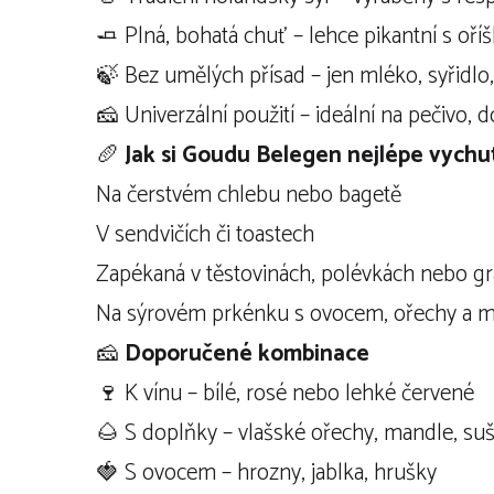
🧈 Plná, bohatá chuť – lehce pikantní s oří
🍃 Bez umělých přísad – jen mléko, syřidlo,
🧀 Univerzální použití – ideální na pečivo, 
🥖
Jak si Goudu Belegen nejlépe vychu
Na čerstvém chlebu nebo bagetě
V sendvičích či toastech
Zapékaná v těstovinách, polévkách nebo gr
Na sýrovém prkénku s ovocem, ořechy a
🧀
Doporučené kombinace
🍷 K vínu – bílé, rosé nebo lehké červené
🌰 S doplňky – vlašské ořechy, mandle, su
🍓 S ovocem – hrozny, jablka, hrušky