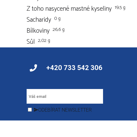
19,5 g
Z toho nasycené mastné kyseliny
0 g
Sacharidy
26,6 g
Bílkoviny
2,02 g
Sůl
+420 733 542 306
ODEBÍRAT NEWSLETTER