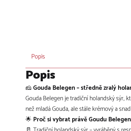
Popis
Popis
🧀
Gouda Belegen – středně zralý hola
Gouda Belegen je tradiční holandský sýr, kt
než mladá Gouda, ale stále krémový a snadno
🌟
Proč si vybrat právě Goudu Belegen
🥛 Tradiční holandský sýr – vyráběný s re