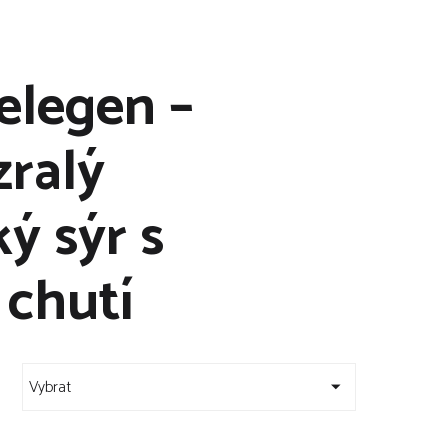
elegen –
zralý
ý sýr s
 chutí