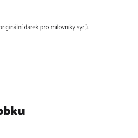
iginální dárek pro milovníky sýrů.
robku