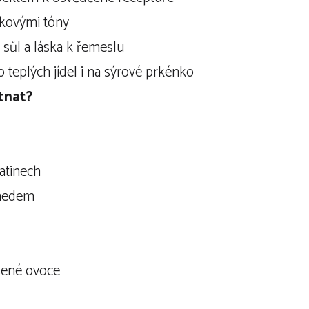
škovými tóny
 sůl a láska k řemeslu
do teplých jídel i na sýrové prkénko
tnat?
atinech
 medem
šené ovoce