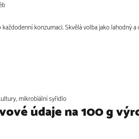
léb
 každodenní konzumaci. Skvělá volba jako lahodný a or
ltury, mikrobiální syřidlo
vové údaje na 100 g vý