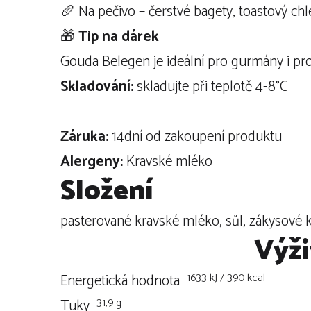
🥖 Na pečivo – čerstvé bagety, toastový ch
🎁
Tip na dárek
Gouda Belegen je ideální pro gurmány i pro
Skladování:
skladujte při teplotě 4-8°C
Záruka:
14dní od zakoupení produktu
Alergeny:
Kravské mléko
Složení
pasterované kravské mléko, sůl, zákysové ku
Výži
1633 kJ / 390 kcal
Energetická hodnota
31,9 g
Tuky