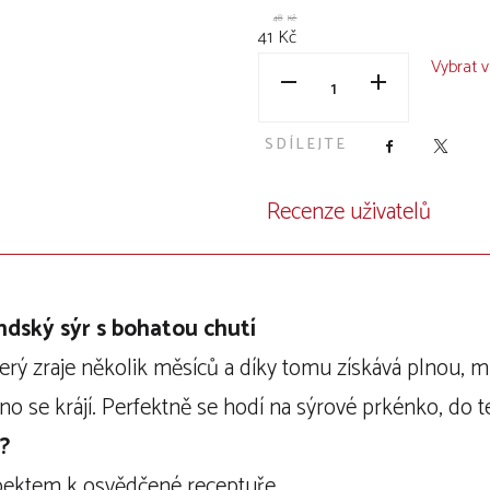
48
Kč
41
Kč
Vybrat v
SDÍLEJTE
Facebook
X
Recenze uživatelů
ndský sýr s bohatou chutí
erý zraje několik měsíců a díky tomu získává plnou, mí
 se krájí. Perfektně se hodí na sýrové prkénko, do te
?
spektem k osvědčené receptuře