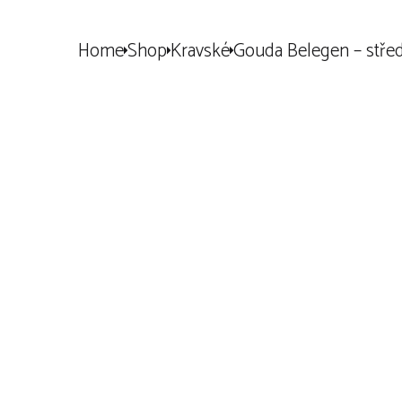
Home
Shop
Kravské
Gouda Belegen – střed