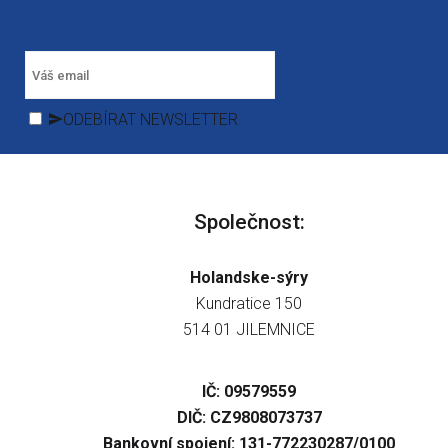
ODEBÍRAT NEWSLETTER
Společnost:
Holandske-sýry
Kundratice 150
514 01 JILEMNICE
IČ: 09579559
DIČ: CZ9808073737
Bankovní spojení: 131-772230287/0100