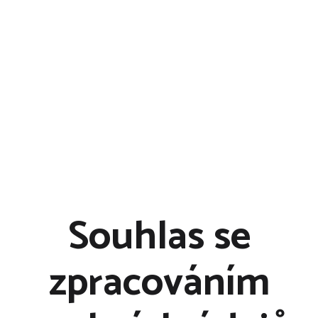
Klikněte
🖱️
a
nechte si
dovézt ten
nejlepší sýr
🧀
přímo k vám
domů!
🏠
🛒
Souhlas se
zpracováním