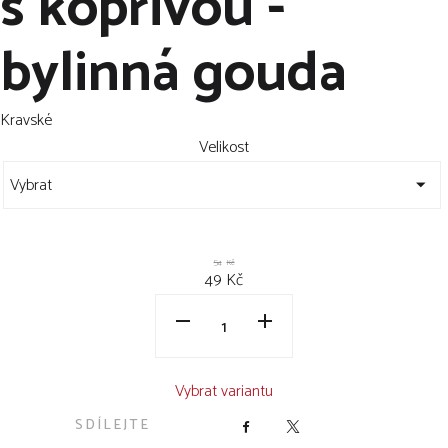
s kopřivou -
bylinná gouda
Kravské
Velikost
54
Kč
49
Kč
Vybrat variantu
SDÍLEJTE
Facebook
X