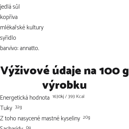
jedlá sůl
kopřiva
mlékařské kultury
syřidlo
barvivo: annatto.
Výživové údaje na 100 g
výrobku
1630kj / 393 Kcal
Energetická hodnota
32g
Tuky
20g
Z toho nasycené mastné kyseliny
0g
Sacharidy