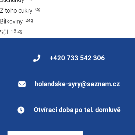
0g
Z toho cukry
24g
Bílkoviny
1,8-2g
Sůl
+420 733 542 306
holandske-syry@seznam.cz
Otvírací doba po tel. domluvě