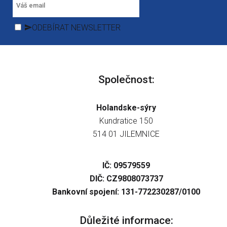
ODEBÍRAT NEWSLETTER
Společnost:
Holandske-sýry
Kundratice 150
514 01 JILEMNICE
IČ: 09579559
DIČ: CZ9808073737
Bankovní spojení: 131-772230287/0100
Důležité informace: