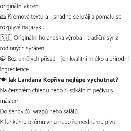
originální akcent
🧀 Krémová textura – snadno se krájí a pomalu se
rozplývá na jazyku
🇳🇱 Originální holandská výroba – tradiční sýr z
rodinných sýráren
🍃 Bez umělých přísad – jen kvalitní mléko a přírodní
ingredience
🍽️
Jak Landana Kopřiva nejlépe vychutnat?
Na čerstvém chlebu nebo rustikálním pečivu s
máslem
Do sendvičů, wrapů nebo salátů
K lehkému bílému vínu nebo řemeslnému pivu