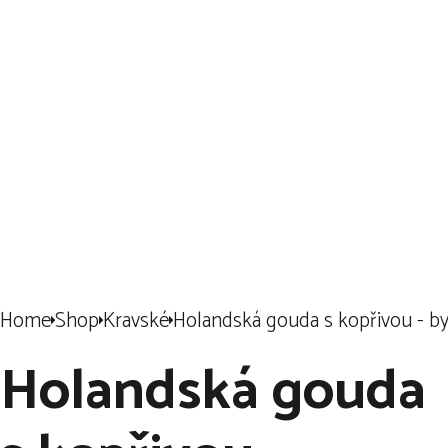
Klikněte
🖱️
a
nechte si
dovézt ten
nejlepší sýr
🧀
přímo k vám
domů!
🏠
🛒
Home
Shop
Kravské
Holandská gouda s kopřivou - b
Holandská gouda