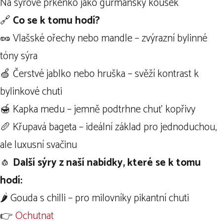
Na sýrové prkénko jako gurmánský kousek
🔗
Co se k tomu hodí?
🥜 Vlašské ořechy nebo mandle – zvýrazní bylinné
tóny sýra
🍏 Čerstvé jablko nebo hruška – svěží kontrast k
bylinkové chuti
🍯 Kapka medu – jemně podtrhne chuť kopřivy
🥖 Křupavá bageta – ideální základ pro jednoduchou,
ale luxusní svačinu
🧄
Další sýry z naší nabídky, které se k tomu
hodí:
🌶️ Gouda s chilli – pro milovníky pikantní chuti
👉
Ochutnat