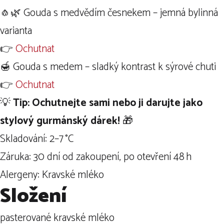
🧄🌿 Gouda s medvědím česnekem – jemná bylinná
varianta
👉
Ochutnat
🍯 Gouda s medem – sladký kontrast k sýrové chuti
👉
Ochutnat
💡
Tip: Ochutnejte sami nebo ji darujte jako
stylový gurmánský dárek!
🎁
Skladování: 2–7 °C
Záruka: 30 dní od zakoupení, po otevření 48 h
Alergeny: Kravské mléko
Složení
pasterované kravské mléko