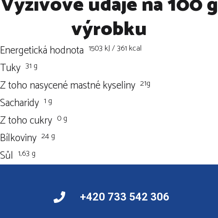
Výživové údaje na 100 g
výrobku
1503 kJ / 361 kcal
Energetická hodnota
31 g
Tuky
21g
Z toho nasycené mastné kyseliny
1 g
Sacharidy
0 g
Z toho cukry
24 g
Bílkoviny
1,63 g
Sůl
+420 733 542 306