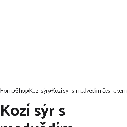
Klikněte
🖱️
a
nechte si
dovézt ten
nejlepší sýr
🧀
přímo k vám
domů!
🏠
🛒
Home
Shop
Kozí sýry
Kozí sýr s medvědím česnekem
Kozí sýr s