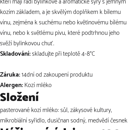
kteří mají rádi bylinkové a aromatické sýry s jemným
kozím základem, a je skvělým doplňkem k bílemu
vínu, zejména k suchému nebo květinovému bílému
vínu, nebo k světlému pivu, které podtrhnou jeho
svěží bylinkovou chuť.
Skladování:
skladujte při teplotě 4-8
°C
Záruka:
14dní od zakoupení produktu
Alergen:
Kozí mléko
Složení
pasterované kozí mléko: sůl, zákysové kultury,
mikrobiální syřidlo, dusičnan sodný, medvědí česnek