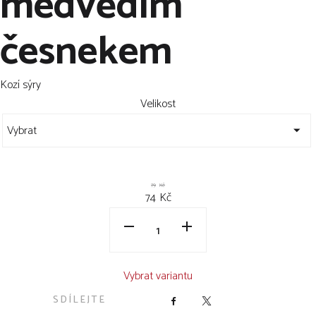
medvědím
česnekem
Kozí sýry
Velikost
79
Kč
74
Kč
Vybrat variantu
SDÍLEJTE
Facebook
X