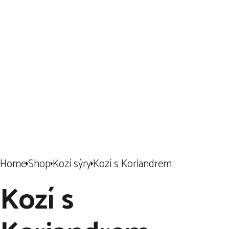
Klikněte
🖱️
a
nechte si
dovézt ten
nejlepší sýr
🧀
přímo k vám
domů!
🏠
🛒
Home
Shop
Kozí sýry
Kozí s Koriandrem
Kozí s