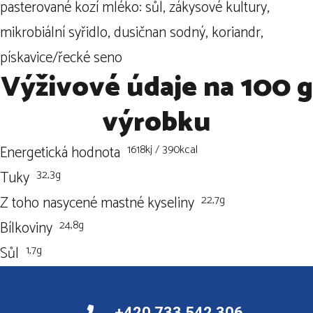
pasterované kozí mléko: sůl, zákysové kultury,
mikrobiální syřidlo, dusičnan sodný, koriandr,
pískavice/řecké seno
Výživové údaje na 100 g
výrobku
1618kj / 390kcal
Energetická hodnota
32,3g
Tuky
22,7g
Z toho nasycené mastné kyseliny
24,8g
Bílkoviny
1,7g
Sůl
+420 733 542 306