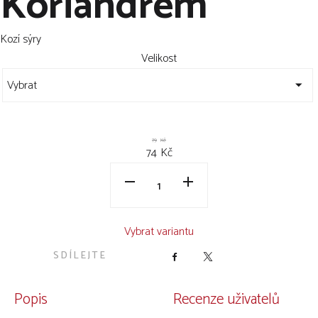
Koriandrem
Kozí sýry
Velikost
79
Kč
74
Kč
Vybrat variantu
SDÍLEJTE
Facebook
X
Popis
Recenze uživatelů